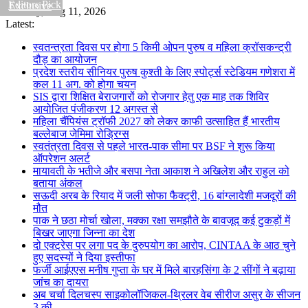
Editors Pick
Exclusive
Tuesday, Aug 11, 2026
Latest:
स्वतन्त्रता दिवस पर होगा 5 किमी ओपन पुरुष व महिला क्रॉसकन्ट्री
दौड़ का आयोजन
प्रदेश स्तरीय सीनियर पुरुष कुश्ती के ल‍िए स्पोर्ट्स स्टेडियम गणेशरा में
कल 11 अग. को होगा चयन
SIS द्वारा शिक्षित बेराजगारों को रोजगार हेतु एक माह तक शिविर
आयोजि‍त पंजीकरण 12 अगस्त से
महिला चैंपियंस ट्रॉफी 2027 को लेकर काफी उत्साहित हैं भारतीय
बल्लेबाज जेमिमा रोड्रिग्स
स्वतंत्रता दिवस से पहले भारत-पाक सीमा पर BSF ने शुरू किया
ऑपरेशन अलर्ट
मायावती के भतीजे और बसपा नेता आकाश ने अखिलेश और राहुल को
बताया अंकल
सऊदी अरब के रियाद में जली सोफा फैक्‍ट्री, 16 बांग्‍लादेशी मजदूरों की
मौत
पाक ने छठा मोर्चा खोला, मक्का रक्षा समझौते के बावजूद कई टुकड़ों में
बिखर जाएगा जिन्ना का देश
दो एक्ट्रेस पर लगा पद के दुरुपयोग का आरोप, CINTAA के आठ चुने
हुए सदस्यों ने द‍िया इस्तीफा
फर्जी आईएएस मनीष गुप्ता के घर में म‍िले बारहसिंगा के 2 सींगों ने बढ़ाया
जांच का दायरा
अब चर्चा दिलचस्‍प साइकोलॉजिकल-थ्र‍िलर वेब सीरीज असुर के सीजन
3 की