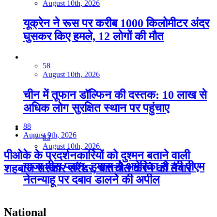
August 10th, 2026
यूक्रेन ने रूस पर करीब 1000 किलोमीटर अंदर
घुसकर किए हमले, 12 लोगों की मौत
58
August 10th, 2026
चीन में तूफान डॉल्फिन की दस्तक: 10 लाख से
अधिक लोग सुरक्षित स्थान पर पहुंचाए
88
August 9th, 2026
83
August 10th, 2026
पीओके के प्रदर्शनकारियों को दुश्मन बताने वाली
गाजा पीस प्लान: हमास ने अमेरिका से की पीएम
शहबाज सरकार सरेंडर, बातचीत करने को तैयार
नेतन्याहू पर दबाव डालने की अपील
National