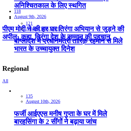
अनिश्चितकाल के लिए स्थगित
118
August 9th, 2026
121
पीएम मोदी ने की हर घर तिरंगा अभियान से जुड़ने की
August 10th, 2026
अपील: कहा, तिरंगा देश के सम्मान की पहचान
बांग्लादेश में प्रधानमंत्री तारिक़ रहमान से मिले
भारत के उच्चायुक्त दिनेश
Regional
All
135
August 10th, 2026
फर्जी आईएएस मनीष गुप्ता के घर में म‍िले
बारहसिंगा के 2 सींगों ने बढ़ाया जांच